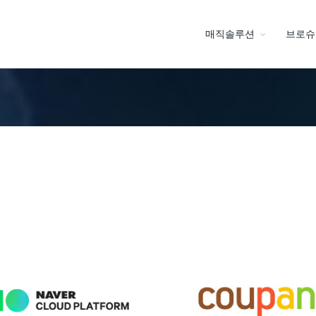
매직솔루션
브로슈