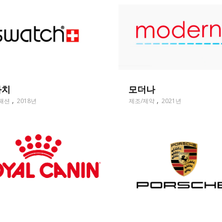
와치
모더나
패션
2018년
제조/제약
2021년