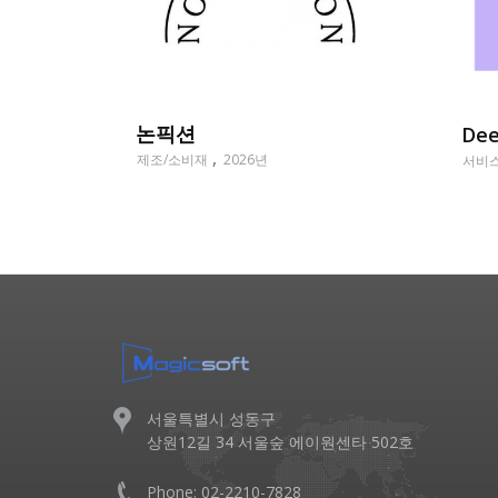
논픽션
Dee
제조/소비재
2026년
서비
서울특별시 성동구
상원12길 34 서울숲 에이원센타 502호
Phone: 02-2210-7828