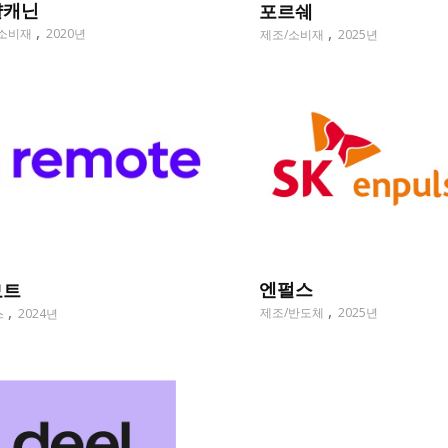
얄캐닌
포르쉐
소비재
2020년
제조/소비재
2025년
엔펄스
모트
제조/반도체
2025년
스
2024년