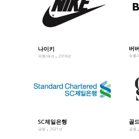
버
나이키
유통/
유통/패션
2018년
SC제일은행
골
금융
2021년
금융