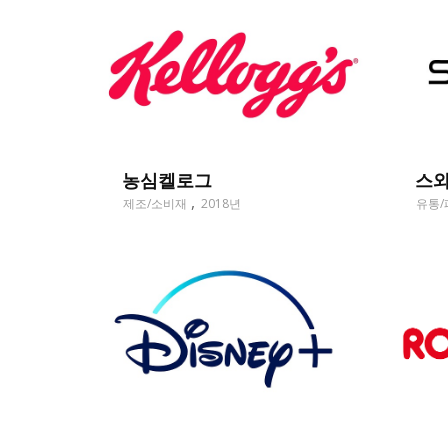
농심켈로그
스
제조/소비재
2018년
유통/