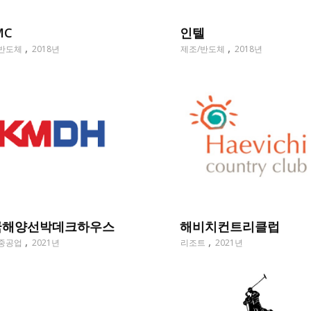
인텔
MC
제조/반도체
2018년
반도체
2018년
국해양선박데크하우스
해비치컨트리클럽
중공업
2021년
리조트
2021년