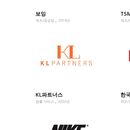
보잉
TS
제조/중공업
2019년
제조/
KL파트너스
한
법률 서비스
2022년
제조/