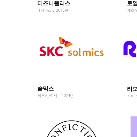
디즈니플러스
로
IT서비스
2018년
제조/
솔믹스
리
제조/반도체
2024년
서비