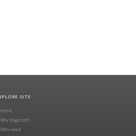
XPLORE SITE
Home
Why Magicsoft?
Who need