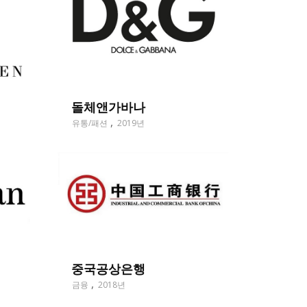
돌체앤가바나
유통/패션
2019년
중국공상은행
금융
2018년