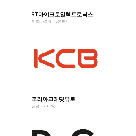
ST마이크로일렉트로닉스
제조/반도체
2019년
코리아크레딧뷰로
금융
2022년