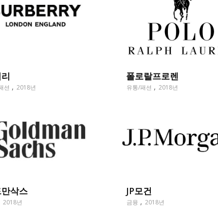
폴로랄프로렌
버리
유통/패션
2018년
패션
2018년
드만삭스
JP모건
2018년
금융
2018년