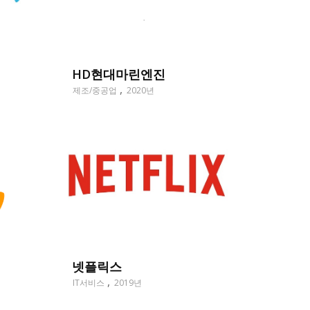
HD현대마린엔진
제조/중공업
2020년
넷플릭스
IT서비스
2019년