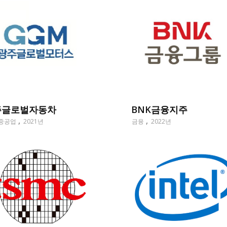
BNK금융지주
주글로벌자동차
금융
2022년
중공업
2021년