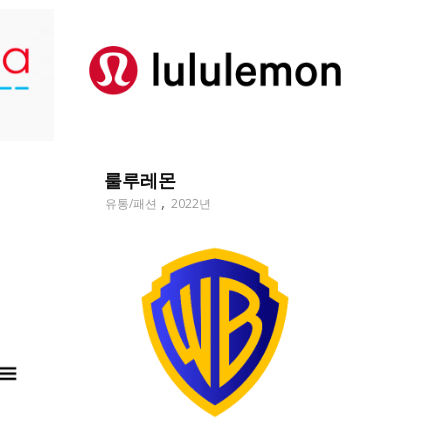
룰루레몬
유통/패션
2022년