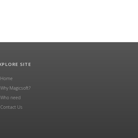
XPLORE SITE
Home
Why Magicsoft?
Who need
Contact Us